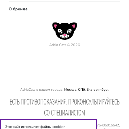
О бренде
Adria Cats © 2026
AdriaCats в вашем городе:
Москва
,
СПб
,
Екатеринбург
.
EСТЬ ПРОТИВОПОКАЗАНИЯ. ПРОКОНСУЛЬТИРУЙТЕСЬ
СО СПЕЦИАЛИСТОМ
ООО «Оптиксервис», ИНН: 540 534 6944, ОГРН: № 1075405015542,
Этот сайт использует файлы cookie и