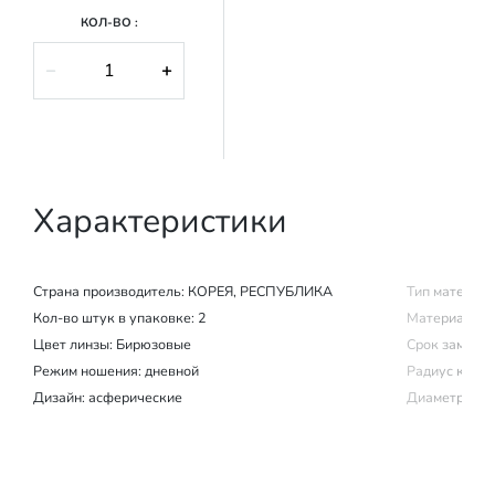
КОЛ-ВО :
−
+
Характеристики
Страна производитель:
КОРЕЯ, РЕСПУБЛИКА
Тип материал
Кол-во штук в упаковке: 2
Материал изг
Цвет линзы: Бирюзовые
Срок замены (
Режим ношения:
дневной
Радиус крив
Дизайн: асферические
Диаметр: 14.