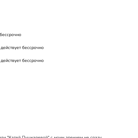
бессрочно
 действует
бессрочно
 действует
бессрочно
или "Катей Пушкаревой" с моим зрением не сразу