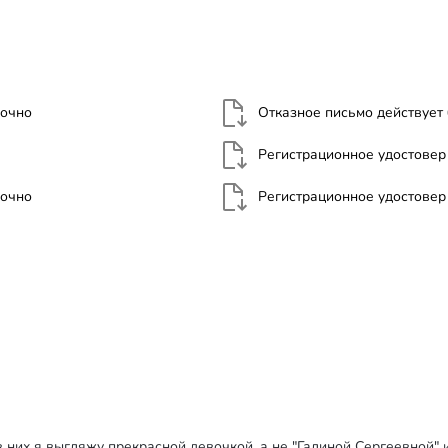
рочно
Отказное письмо действует
Регистрационное удостовер
рочно
Регистрационное удостовер
 них я выгляжу прекрасной девочкой, а не "Галиной Сергеевной" 