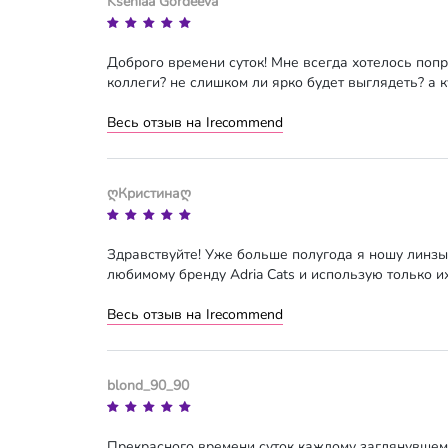
Kseniaa Gordeeva
Доброго времени суток! Мне всегда хотелось попр
коллеги? не слишком ли ярко будет выглядеть? а к
Весь отзыв на Irecommend
ღКристинаღ
Здравствуйте! Уже больше полугода я ношу линзы.
любимому бренду Adria Cats и использую только и
Весь отзыв на Irecommend
blond_90_90
Прекрасного времени суток каждому заглянувшему