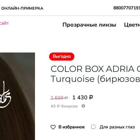
8800770719
ОНЛАЙН-ПРИМЕРКА
сайт
Прозрачные линзы
Цвет
Выгодно
COLOR BOX ADRIA C
Turquoise (бирюзо
1 430
1 610
Р
Р
43
бонусов
Р
В избранное
Для разных глаз