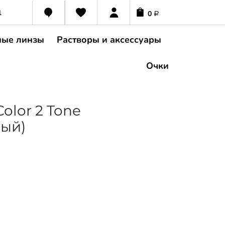
1
0
Р
ные линзы
Растворы и аксессуары
Очки
olor 2 Tone
вый)