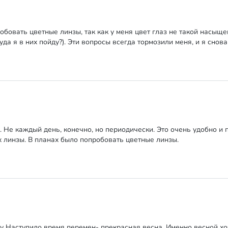
обовать цветные линзы, так как у меня цвет глаз не такой насыще
уда я в них пойду?). Эти вопросы всегда тормозили меня, и я снов
 Не каждый день, конечно, но периодически. Это очень удобно и 
х линзы. В планах было попробовать цветные линзы.
 Наступило время перемен- прекрасная весна. Именно весной хоч