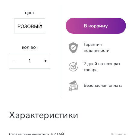
ЦВЕТ
В корзину
Гарантия
КОЛ-ВО :
подлинности
−
+
7 дней на возврат
товара
Безопасная оплата
Характеристики
Страна производитель:
КИТАЙ
Кол-во штук 