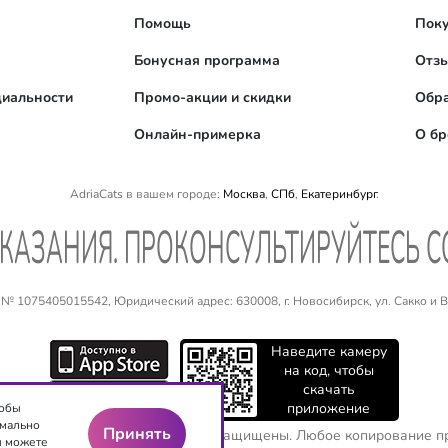
Помощь
Поку
Бонусная программа
Отз
иальности
Промо-акции и скидки
Обра
Онлайн-примерка
О б
AdriaCats в вашем городе:
Москва
,
СПб
,
Екатеринбург
.
КАЗАНИЯ. ПРОКОНСУЛЬТИРУЙТЕСЬ 
 1075405015542, Юридический адрес: 630008, г. Новосибирск, ул. Сакко и Ван
Наведите камеру
на код, чтобы
скачать
приложение
тобы
имально
Принять
иксервис"
2016-2026. Все права защищены. Любое копирование пр
ы можете