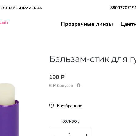
8800770719
ОНЛАЙН-ПРИМЕРКА
сайт
Прозрачные линзы
Цвет
Бальзам-стик для г
190
Р
6
бонусов
Р
В избранное
КОЛ-ВО :
−
+