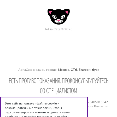
Adria Cats © 2026
AdriaCats в вашем городе:
Москва
,
СПб
,
Екатеринбург
.
EСТЬ ПРОТИВОПОКАЗАНИЯ. ПРОКОНСУЛЬТИРУЙТЕСЬ
СО СПЕЦИАЛИСТОМ
ООО «Оптиксервис», ИНН: 540 534 6944, ОГРН: № 1075405015542,
Этот сайт использует файлы cookie и
Юридический адрес: 630008, г. Новосибирск, ул. Сакко и Ванцетти,
рекомендательные технологии, чтобы
дом 77, 5 этаж. Email:
shop@adriacats.ru
персонализировать контент и сделать ваше
пребывание на сайте максимально удобным.