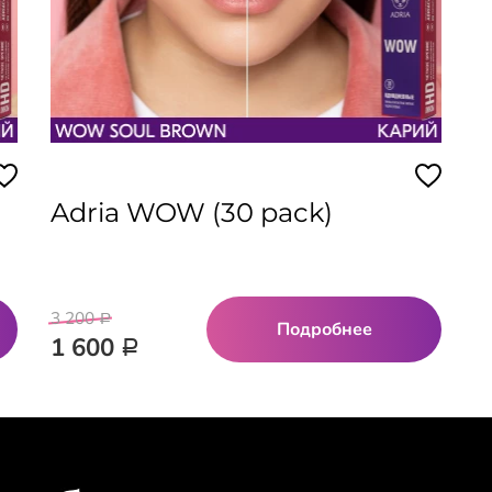
Adria WOW (30 pack)
3 200
Р
Подробнее
1 600
Р