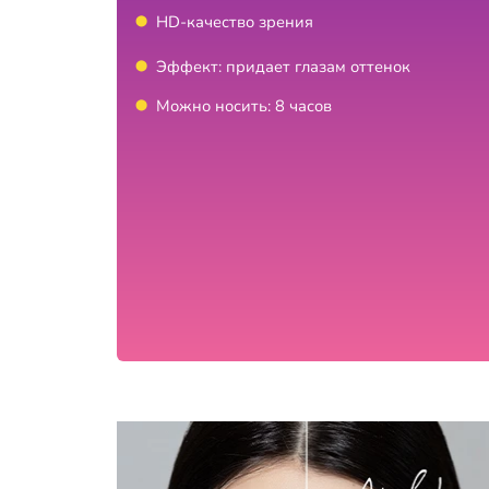
HD-качество зрения
Эффект: придает глазам оттенок
Можно носить: 8 часов