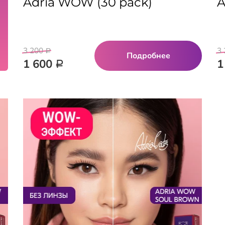
Adria WOW (30 pack)
A
3 200
3
Р
Подробнее
1 600
1
Р