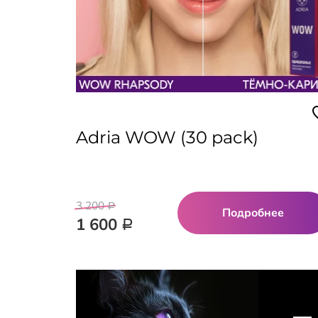
Adria WOW (30 pack)
3 200
Р
Подробнее
1 600
Р