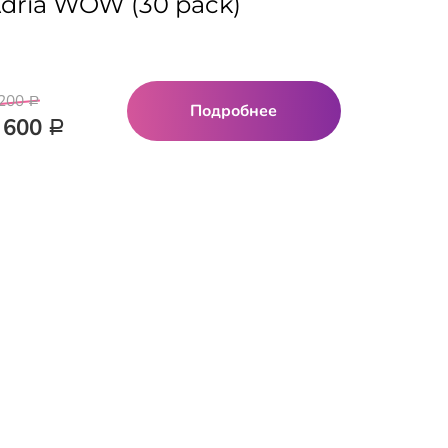
dria WOW (30 pack)
 200
Р
Подробнее
 600
Р