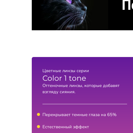
Цветные линзы серии
Color 1 tone
Оттеночные линзы, которые добавят
взгляду сияния.
Перекрывает темные глаза на 65%
Естественный эффект