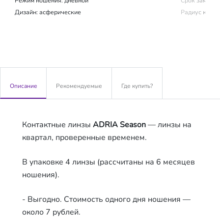
Режим ношения:
дневной
Срок замены (
Дизайн: асферические
Радиус крив
Описание
Рекомендуемые
Где купить?
Контактные линзы
ADRIA Season
— линзы на
квартал, проверенные временем.
В упаковке 4 линзы (рассчитаны на 6 месяцев
ношения).
- Выгодно. Стоимость одного дня ношения —
около 7 рублей.