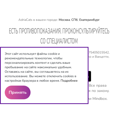
AdriaCats в вашем городе:
Москва
,
СПб
,
Екатеринбург
.
EСТЬ ПРОТИВОПОКАЗАНИЯ. ПРОКОНСУЛЬТИРУЙТЕСЬ
СО СПЕЦИАЛИСТОМ
ООО «Оптиксервис», ИНН: 540 534 6944, ОГРН: № 1075405015542,
Этот сайт использует файлы cookie и
Юридический адрес: 630008, г. Новосибирск, ул. Сакко и Ванцетти,
рекомендательные технологии, чтобы
дом 77, 5 этаж. Email:
shop@adriacats.ru
персонализировать контент и сделать ваше
пребывание на сайте максимально удобным.
Оставаясь на сайте, вы соглашаетесь на их
использование. Вы можете отключить cookies в
настройках браузера в любое время.
Подробнее
Copyright ©
ООО "Оптиксервис"
2016-2026. Все права
защищены. Любое копирование преследуется по закону.
Принять
Используются рекомендательные технологии
Mindbox.