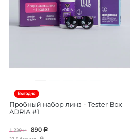
Выгодно
Пробный набор линз - Tester Box
ADRIA #1
890
1 230
Р
Р
27
бонусов
Р