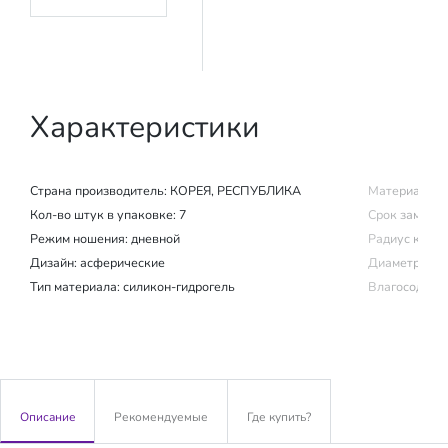
Характеристики
Страна производитель:
КОРЕЯ, РЕСПУБЛИКА
Материал изг
Кол-во штук в упаковке: 7
Срок замены (
Режим ношения:
дневной
Радиус крив
Дизайн: асферические
Диаметр: 14.
Тип материала: силикон-гидрогель
Влагосодержа
Описание
Рекомендуемые
Где купить?