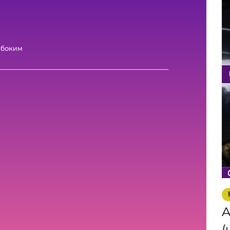
убоким
A
(