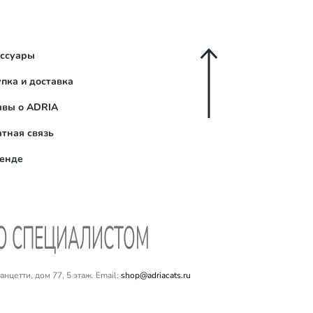
ессуары
пка и доставка
ывы о ADRIA
тная связь
ренде
СО СПЕЦИАЛИСТОМ
цетти, дом 77, 5 этаж. Email:
shop@adriacats.ru