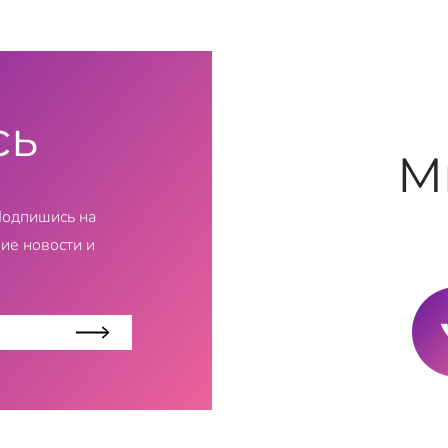
сь
М
Подпишись на
ие новости и