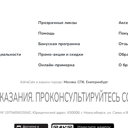
Прозрачные линзы
Акс
Помощь
Поку
Бонусная программа
Отз
иальности
Промо-акции и скидки
Обра
Онлайн-примерка
О б
AdriaCats в вашем городе:
Москва
,
СПб
,
Екатеринбург
.
КАЗАНИЯ. ПРОКОНСУЛЬТИРУЙТЕСЬ 
 1075405015542, Юридический адрес: 630008, г. Новосибирск, ул. Сакко и Ван
Наведите камеру