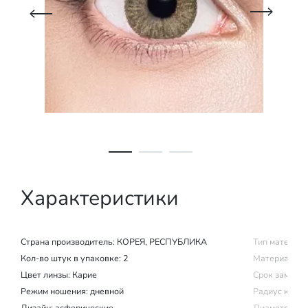
Характеристики
Страна производитель:
КОРЕЯ, РЕСПУБЛИКА
Тип материал
Кол-во штук в упаковке: 2
Материал изг
Цвет линзы: Карие
Срок замены (
Режим ношения:
дневной
Радиус крив
Дизайн: асферические
Диаметр: 14.