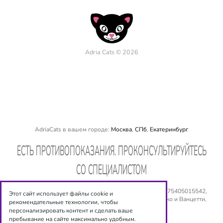
Adria Cats © 2026
AdriaCats в вашем городе:
Москва
,
СПб
,
Екатеринбург
.
EСТЬ ПРОТИВОПОКАЗАНИЯ. ПРОКОНСУЛЬТИРУЙТЕСЬ
СО СПЕЦИАЛИСТОМ
ООО «Оптиксервис», ИНН: 540 534 6944, ОГРН: № 1075405015542,
Этот сайт использует файлы cookie и
Юридический адрес: 630008, г. Новосибирск, ул. Сакко и Ванцетти,
рекомендательные технологии, чтобы
дом 77, 5 этаж. Email:
shop@adriacats.ru
персонализировать контент и сделать ваше
пребывание на сайте максимально удобным.