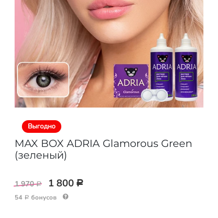
Выгодно
MAX BOX ADRIA Glamorous Green
(зеленый)
1 800
1 970
Р
Р
54
бонусов
Р