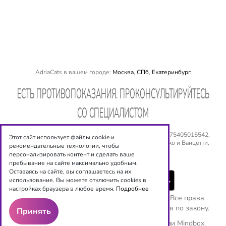
AdriaCats в вашем городе:
Москва
,
СПб
,
Екатеринбург
.
EСТЬ ПРОТИВОПОКАЗАНИЯ. ПРОКОНСУЛЬТИРУЙТЕСЬ
СО СПЕЦИАЛИСТОМ
ООО «Оптиксервис», ИНН: 540 534 6944, ОГРН: № 1075405015542,
Этот сайт использует файлы cookie и
Юридический адрес: 630008, г. Новосибирск, ул. Сакко и Ванцетти,
рекомендательные технологии, чтобы
дом 77, 5 этаж. Email:
shop@adriacats.ru
персонализировать контент и сделать ваше
пребывание на сайте максимально удобным.
Оставаясь на сайте, вы соглашаетесь на их
использование. Вы можете отключить cookies в
настройках браузера в любое время.
Подробнее
Copyright ©
ООО "Оптиксервис"
2016-2026. Все права
защищены. Любое копирование преследуется по закону.
Принять
Используются рекомендательные технологии
Mindbox.