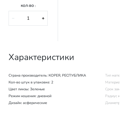
КОЛ-ВО :
−
+
Характеристики
Страна производитель:
КОРЕЯ, РЕСПУБЛИКА
Тип материал
Кол-во штук в упаковке: 2
Материал изг
Цвет линзы: Зеленые
Срок замены (
Режим ношения:
дневной
Радиус крив
Дизайн: асферические
Диаметр: 14.