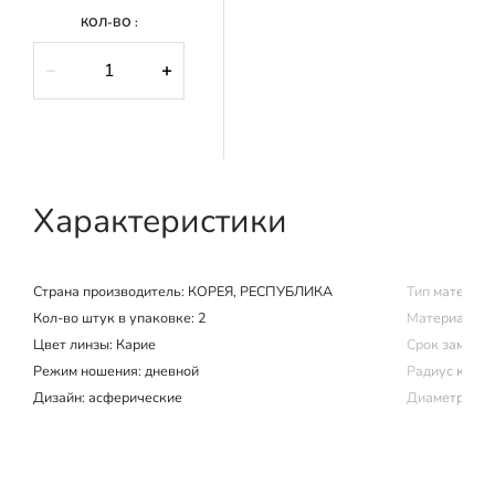
КОЛ-ВО :
−
+
Характеристики
Страна производитель:
КОРЕЯ, РЕСПУБЛИКА
Тип материал
Кол-во штук в упаковке: 2
Материал изг
Цвет линзы: Карие
Срок замены (
Режим ношения:
дневной
Радиус крив
Дизайн: асферические
Диаметр: 14.