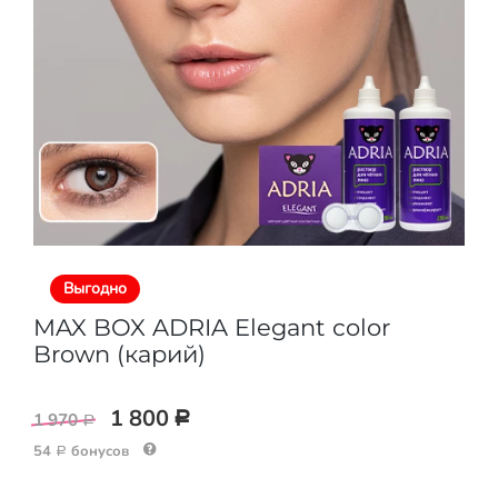
Выгодно
MAX BOX ADRIA Elegant color
Brown (карий)
1 800
1 970
Р
Р
54
бонусов
Р