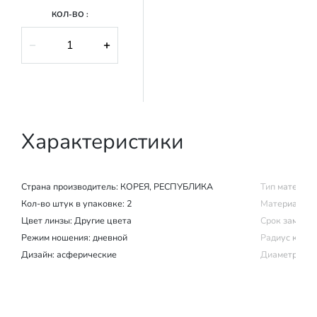
КОЛ-ВО :
−
+
Характеристики
Страна производитель:
КОРЕЯ, РЕСПУБЛИКА
Тип материал
Кол-во штук в упаковке: 2
Материал изг
Цвет линзы: Другие цвета
Срок замены (
Режим ношения:
дневной
Радиус крив
Дизайн: асферические
Диаметр: 14.