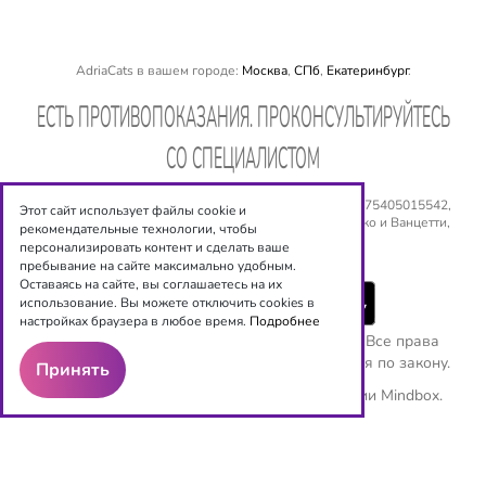
AdriaCats в вашем городе:
Москва
,
СПб
,
Екатеринбург
.
EСТЬ ПРОТИВОПОКАЗАНИЯ. ПРОКОНСУЛЬТИРУЙТЕСЬ
СО СПЕЦИАЛИСТОМ
ООО «Оптиксервис», ИНН: 540 534 6944, ОГРН: № 1075405015542,
Этот сайт использует файлы cookie и
Юридический адрес: 630008, г. Новосибирск, ул. Сакко и Ванцетти,
рекомендательные технологии, чтобы
дом 77, 5 этаж. Email:
shop@adriacats.ru
персонализировать контент и сделать ваше
пребывание на сайте максимально удобным.
Оставаясь на сайте, вы соглашаетесь на их
использование. Вы можете отключить cookies в
настройках браузера в любое время.
Подробнее
Copyright ©
ООО "Оптиксервис"
2016-2026. Все права
защищены. Любое копирование преследуется по закону.
Принять
Используются рекомендательные технологии
Mindbox.