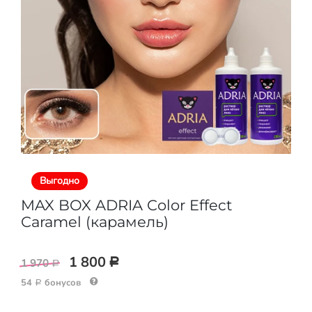
Выгодно
MAX BOX ADRIA Color Effect
Caramel (карамель)
1 800
1 970
Р
Р
54
бонусов
Р