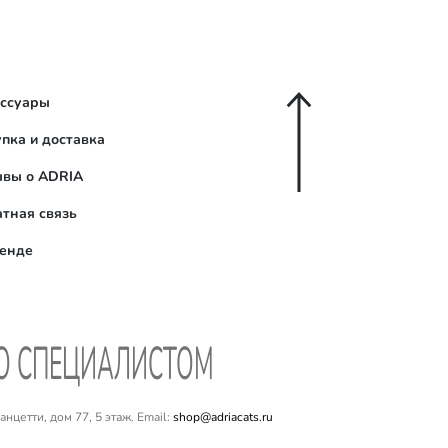
ессуары
пка и доставка
ывы о ADRIA
тная связь
ренде
СО СПЕЦИАЛИСТОМ
цетти, дом 77, 5 этаж. Email:
shop@adriacats.ru