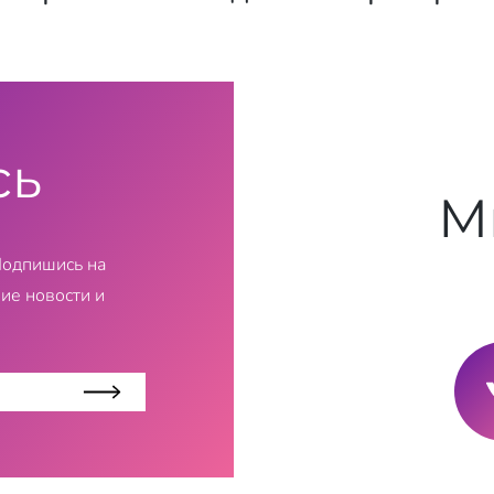
сь
М
Подпишись на
ие новости и