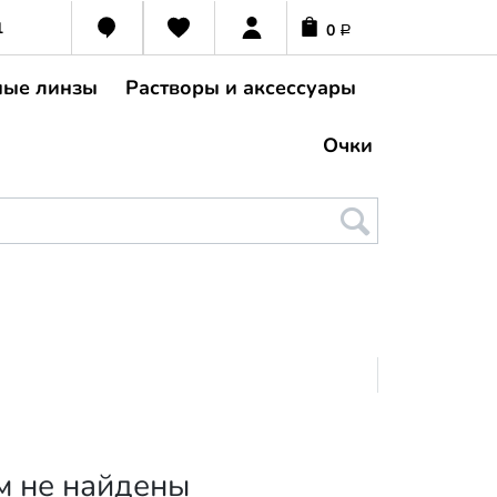
1
0
Р
ные линзы
Растворы и аксессуары
Очки
м не найдены