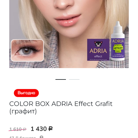
Выгодно
COLOR BOX ADRIA Effect Grafit
(графит)
1 430
1 610
Р
Р
43
бонусов
Р