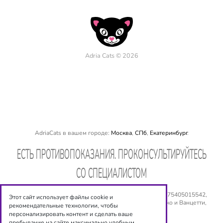
Adria Cats © 2026
AdriaCats в вашем городе:
Москва
,
СПб
,
Екатеринбург
.
EСТЬ ПРОТИВОПОКАЗАНИЯ. ПРОКОНСУЛЬТИРУЙТЕСЬ
СО СПЕЦИАЛИСТОМ
ООО «Оптиксервис», ИНН: 540 534 6944, ОГРН: № 1075405015542,
Этот сайт использует файлы cookie и
Юридический адрес: 630008, г. Новосибирск, ул. Сакко и Ванцетти,
рекомендательные технологии, чтобы
дом 77, 5 этаж. Email:
shop@adriacats.ru
персонализировать контент и сделать ваше
пребывание на сайте максимально удобным.