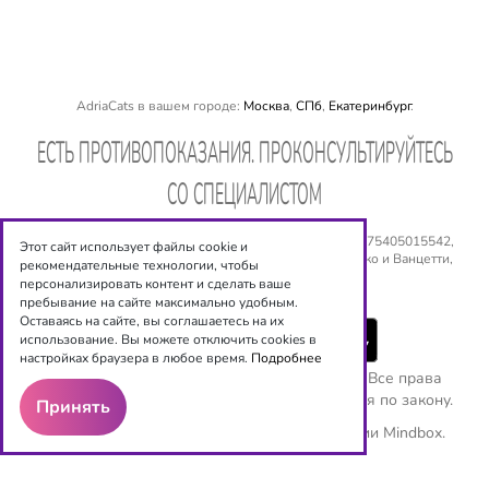
AdriaCats в вашем городе:
Москва
,
СПб
,
Екатеринбург
.
EСТЬ ПРОТИВОПОКАЗАНИЯ. ПРОКОНСУЛЬТИРУЙТЕСЬ
СО СПЕЦИАЛИСТОМ
ООО «Оптиксервис», ИНН: 540 534 6944, ОГРН: № 1075405015542,
Этот сайт использует файлы cookie и
Юридический адрес: 630008, г. Новосибирск, ул. Сакко и Ванцетти,
рекомендательные технологии, чтобы
дом 77, 5 этаж. Email:
shop@adriacats.ru
персонализировать контент и сделать ваше
пребывание на сайте максимально удобным.
Оставаясь на сайте, вы соглашаетесь на их
использование. Вы можете отключить cookies в
настройках браузера в любое время.
Подробнее
Copyright ©
ООО "Оптиксервис"
2016-2026. Все права
защищены. Любое копирование преследуется по закону.
Принять
Используются рекомендательные технологии
Mindbox.