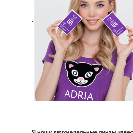
.
Я ношу двухнедельные линзы извес