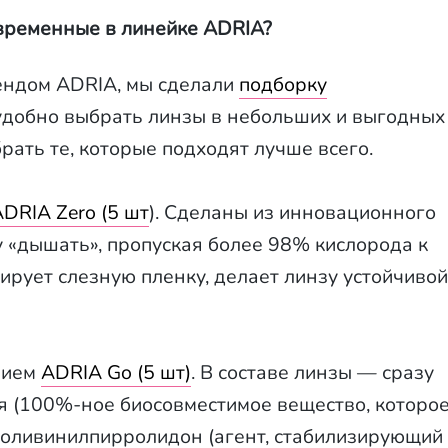
овременные в линейке ADRIA?
рендом ADRIA, мы cделали
подборку
 удобно выбрать линзы в небольших и выгодных
рать те, которые подходят лучше всего.
DRIA Zero (5 ш
т
). Сделаны из инновационного
у «дышать», пропуская более 98% кислорода к
зирует слезную пленку, делает линзу устойчивой
нием
ADRIA Go (5 шт)
. В составе линзы — сразу
я (100%-ное биосовместимое вещество, которо
поливинилпирролидон (агент, стабилизирующий