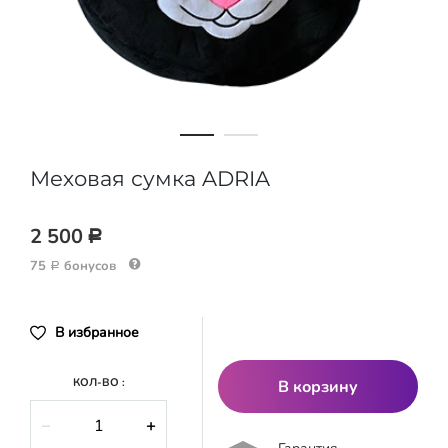
Меховая сумка ADRIA
2 500
Р
75
бонусов
Р
В избранное
КОЛ-ВО :
В корзину
−
+