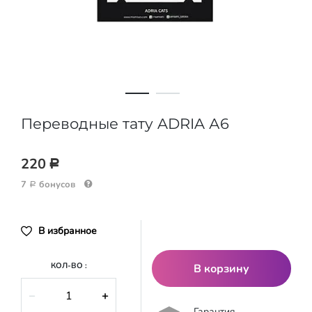
Переводные тату ADRIA А6
220
Р
7
бонусов
Р
В избранное
КОЛ-ВО :
В корзину
−
+
Гарантия