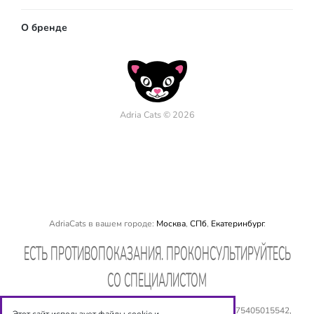
О бренде
Adria Cats © 2026
AdriaCats в вашем городе:
Москва
,
СПб
,
Екатеринбург
.
EСТЬ ПРОТИВОПОКАЗАНИЯ. ПРОКОНСУЛЬТИРУЙТЕСЬ
СО СПЕЦИАЛИСТОМ
ООО «Оптиксервис», ИНН: 540 534 6944, ОГРН: № 1075405015542,